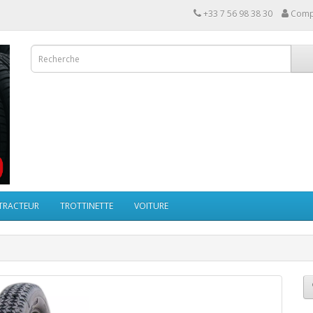
+33 7 56 98 38 30
Comp
TRACTEUR
TROTTINETTE
VOITURE