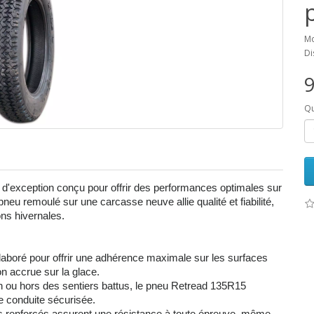
Mo
Di
9
Qu
d'exception conçu pour offrir des performances optimales sur
neu remoulé sur une carcasse neuve allie qualité et fiabilité,
ions hivernales.
laboré pour offrir une adhérence maximale sur les surfaces
on accrue sur la glace.
ain ou hors des sentiers battus, le pneu Retread 135R15
ne conduite sécurisée.
ncs renforcés assurent une résistance à toute épreuve, même