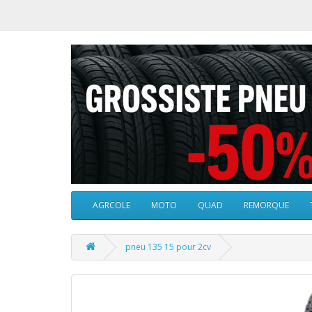
AGRCOLE
MOTO
QUAD
REMORQUE
pneu 135 15 pour 2cv